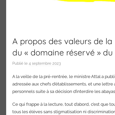
A propos des valeurs de la R
du « domaine réservé » du
Publié le
4 septembre 2023
p
a
A la veille de la pré-rentrée, le ministre Attal a pu
r
s
adressée aux chefs d’établissements, et une lettre
n
personnels suite à sa décision d’interdire les abayas
u
d
Ce qui frappe à la lecture, tout d’abord, c’est que t
i
tous les élèves sans stigmatisation ni discrimination