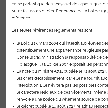
f
en ne parlant que des abayas et des qamis, que le 
o
Autre fait notable : c’est l’ignorance de la Loi de 19
8
référence.
9
Les seules références réglementaires sont :
la Loi du 15 mars 2004 qui interdit aux élèves de
ostensiblement une appartenance religieuse par 
Conseils d’administration la responsabilité de déf
« dialogue », la Loi de 2004 exposait les personn
La note du ministre Attal publiée le 31 août 2023
les chefs d’établissement, car elle ne fournit au
interdiction. Elle n’évitera pas les possibles con
le caractère religieux de ces vêtements, même si l
renvoie à une police du vêtement source de confli
le décret publié le 16 août 2023 relatif au respec