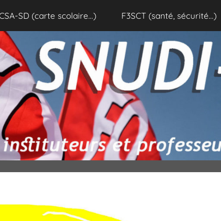
CSA-SD (carte scolaire…)
F3SCT (santé, sécurité…)